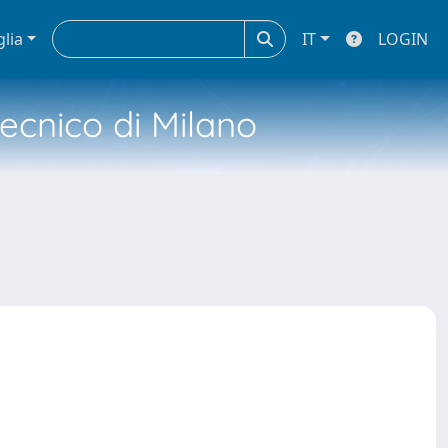
glia
IT
LOGIN
tecnico di Milano