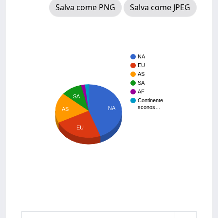
Salva come PNG
Salva come JPEG
NA
EU
AS
SA
AF
SA
Continente
sconos…
NA
AS
EU