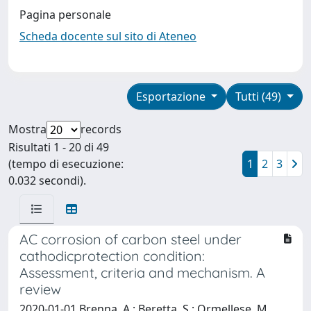
Pagina personale
Scheda docente sul sito di Ateneo
Esportazione
Tutti (49)
Mostra
records
Risultati 1 - 20 di 49
(tempo di esecuzione:
1
2
3
0.032 secondi).
AC corrosion of carbon steel under
cathodicprotection condition:
Assessment, criteria and mechanism. A
review
2020-01-01 Brenna, A.; Beretta, S.; Ormellese, M.