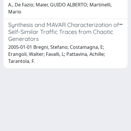
A., De Fazio; Maier, GUIDO ALBERTO; Martinelli,
Mario
Synthesis and MAVAR Characterization of
Self-Similar Traffic Traces from Chaotic
Generators
2005-01-01 Bregni, Stefano; Costamagna, E;
Erangoli, Walter; Favalli, L; Pattavina, Achille;
Tarantola, F.
Powered by
IRIS
-
about IRIS
-
Utilizzo dei cookie
Copyright © 2026