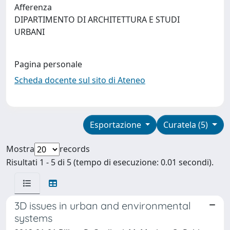
Afferenza
DIPARTIMENTO DI ARCHITETTURA E STUDI
URBANI
Pagina personale
Scheda docente sul sito di Ateneo
Esportazione
Curatela (5)
Mostra
records
Risultati 1 - 5 di 5 (tempo di esecuzione: 0.01 secondi).
3D issues in urban and environmental
systems