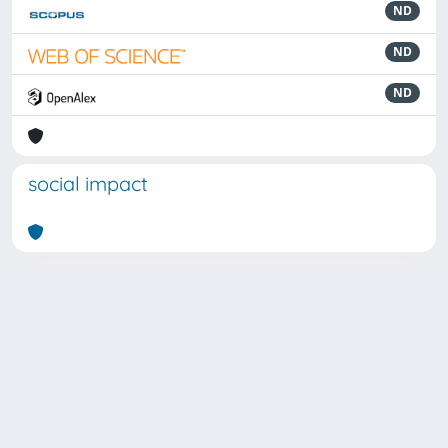
ND
ND
ND
social impact
Powered by
IRIS
-
about IRIS
-