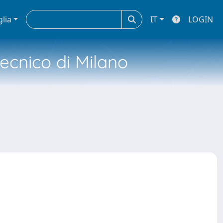
glia
IT
LOGIN
tecnico di Milano