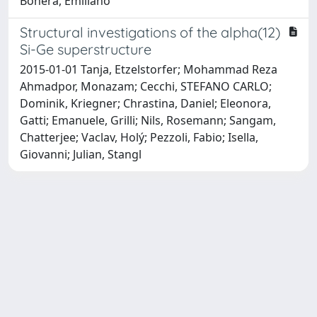
Bonera, Emiliano
Structural investigations of the alpha(12)
Si-Ge superstructure
2015-01-01 Tanja, Etzelstorfer; Mohammad Reza
Ahmadpor, Monazam; Cecchi, STEFANO CARLO;
Dominik, Kriegner; Chrastina, Daniel; Eleonora,
Gatti; Emanuele, Grilli; Nils, Rosemann; Sangam,
Chatterjee; Vaclav, Holý; Pezzoli, Fabio; Isella,
Giovanni; Julian, Stangl
Powered by
IRIS
-
about IRIS
-
Utilizzo dei cookie
Copyright © 2026