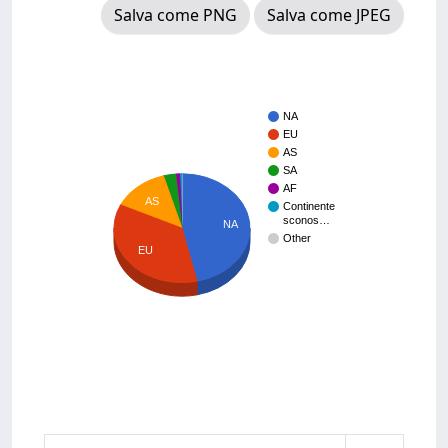
Salva come PNG
Salva come JPEG
NA
EU
AS
SA
AF
AS
Continente
sconos…
NA
Other
EU