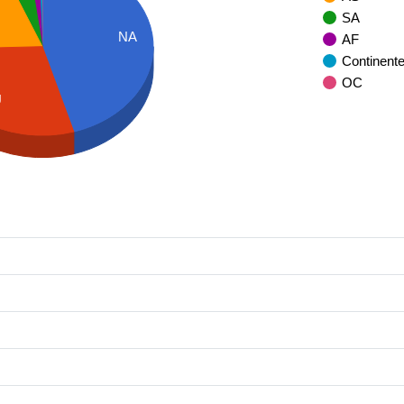
SA
NA
AF
Continent
OC
U