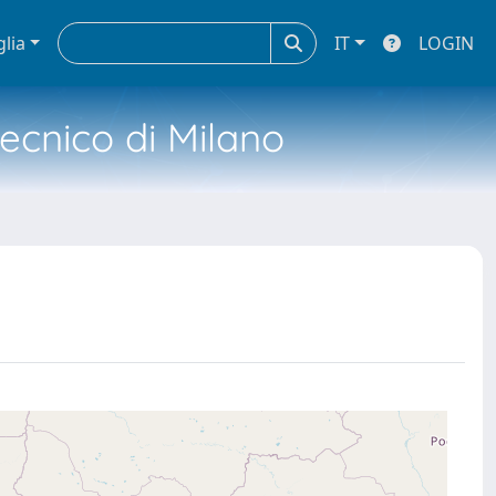
glia
IT
LOGIN
tecnico di Milano