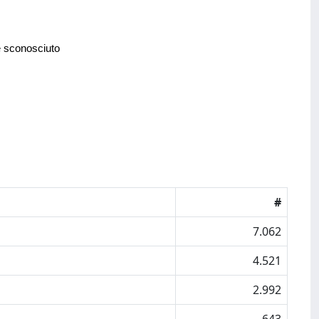
e sconosciuto
#
7.062
4.521
2.992