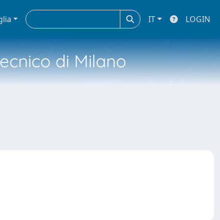
glia
IT
LOGIN
tecnico di Milano