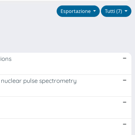
Esportazione
Tutti (7)
tions
 nuclear pulse spectrometry