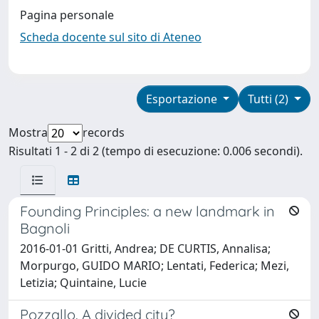
Pagina personale
Scheda docente sul sito di Ateneo
Esportazione
Tutti (2)
Mostra
records
Risultati 1 - 2 di 2 (tempo di esecuzione: 0.006 secondi).
Founding Principles: a new landmark in
Bagnoli
2016-01-01 Gritti, Andrea; DE CURTIS, Annalisa;
Morpurgo, GUIDO MARIO; Lentati, Federica; Mezi,
Letizia; Quintaine, Lucie
Pozzallo. A divided city?