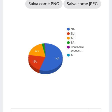
Salva come PNG
Salva come JPEG
NA
EU
AS
SA
Continente
sconos…
AS
AF
NA
EU