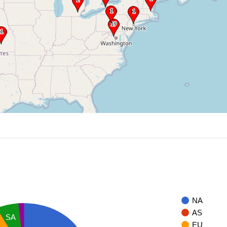
NA
AS
SA
EU