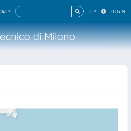
glia
IT
LOGIN
tecnico di Milano