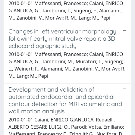
2010-01-01 Maffessanti, Francesco; Caiani, ENRICO
GIANLUCA; G., Tamborini; L., Sugeng; F., Alamanni;
M., Zanobini; V., Mor Avi; R. M., Lang; M., Pepi
Changes in left ventricular morphology
followinf early mitral valve repair: a 3D
echocardiographic study
2010-01-01 Maffessanti, Francesco; Caiani, ENRICO
GIANLUCA; G., Tamborini; M., Muratori; L., Sugeng;
L., Weinert; F., Alamanni; M., Zanobini; V., Mor Avi; R.
M., Lang; M., Pepi
Development and validation of
automated endocardial and epicardial
contour detection for MRI volumetric and
wall motion analysis.
2010-01-01 Caiani, ENRICO GIANLUCA; Redaelli,
ALBERTO CESARE LUIGI; O., Parodi; Votta, Emiliano;
Maffessanti, Francesco; E., Tripoliti; G., Nucifora; D.,