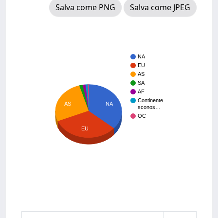
Salva come PNG
Salva come JPEG
NA
EU
AS
SA
AF
Continente
AS
NA
sconos…
OC
EU