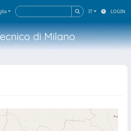
glia
IT
LOGIN
tecnico di Milano