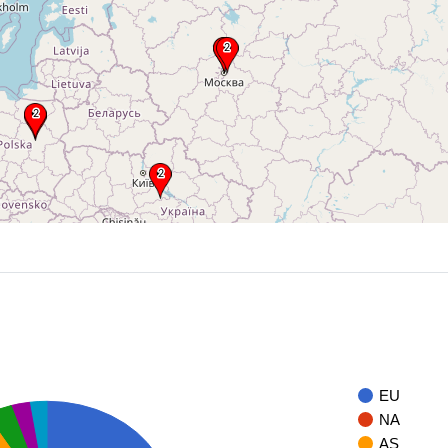
EU
NA
AS