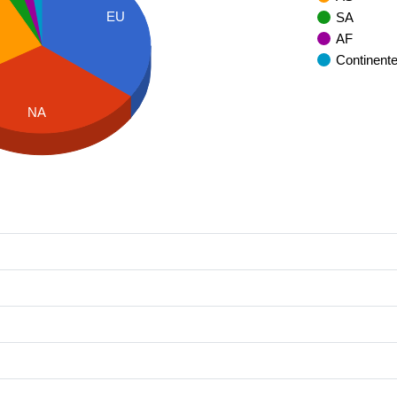
EU
SA
AF
Continent
NA