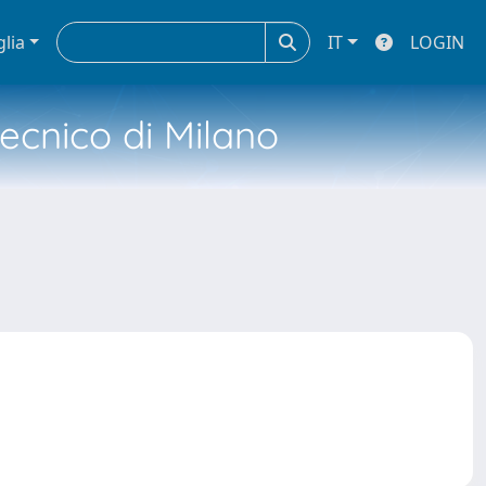
glia
IT
LOGIN
tecnico di Milano