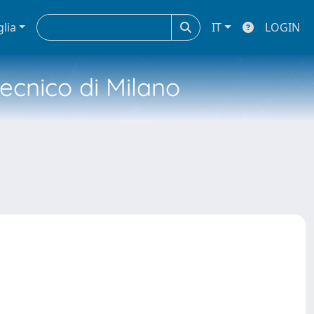
glia
IT
LOGIN
tecnico di Milano