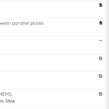
ween parallel plates
n MEMS
i, Silvia