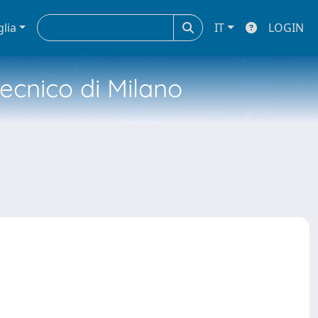
glia
IT
LOGIN
tecnico di Milano