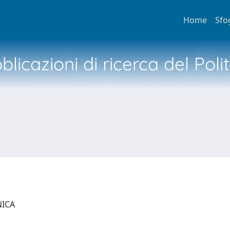
Home
Sfo
licazioni di ricerca del Poli
NICA