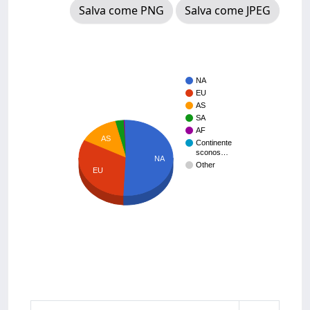
Salva come PNG
Salva come JPEG
NA
EU
AS
SA
AF
AS
Continente
sconos…
NA
Other
EU