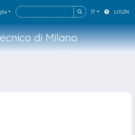
glia
IT
LOGIN
tecnico di Milano