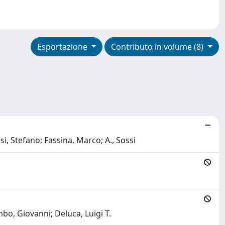
Esportazione
Contributo in volume (8)
si, Stefano; Fassina, Marco; A., Sossi
mbo, Giovanni; Deluca, Luigi T.