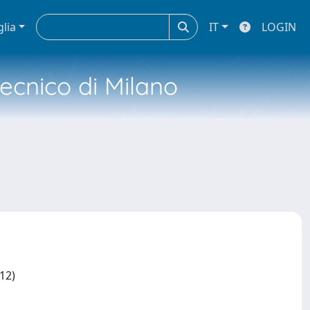
glia
IT
LOGIN
tecnico di Milano
012)