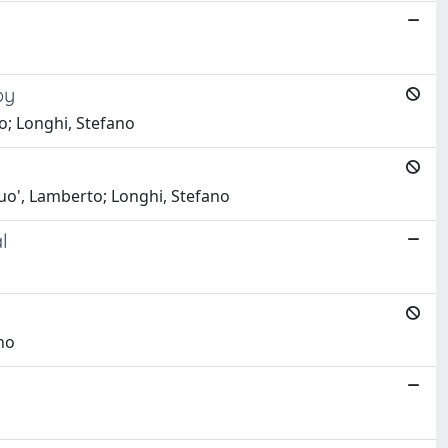
py
o; Longhi, Stefano
Duo', Lamberto; Longhi, Stefano
l
ano