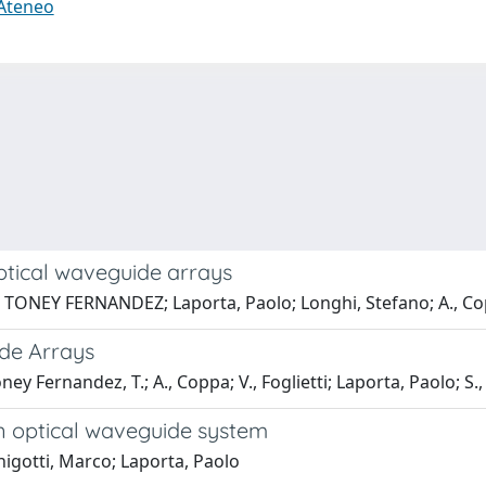
 Ateneo
optical waveguide arrays
 TONEY FERNANDEZ; Laporta, Paolo; Longhi, Stefano; A., Copp
ide Arrays
 Fernandez, T.; A., Coppa; V., Foglietti; Laporta, Paolo; S.
n optical waveguide system
igotti, Marco; Laporta, Paolo