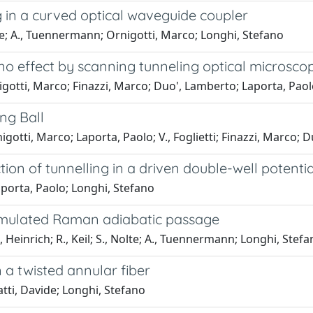
 in a curved optical waveguide coupler
olte; A., Tuennermann; Ornigotti, Marco; Longhi, Stefano
no effect by scanning tunneling optical microsco
gotti, Marco; Finazzi, Marco; Duo', Lamberto; Laporta, Paol
ng Ball
otti, Marco; Laporta, Paolo; V., Foglietti; Finazzi, Marco; 
on of tunnelling in a driven double-well potentia
porta, Paolo; Longhi, Stefano
timulated Raman adiabatic passage
 Heinrich; R., Keil; S., Nolte; A., Tuennermann; Longhi, Stef
n a twisted annular fiber
tti, Davide; Longhi, Stefano