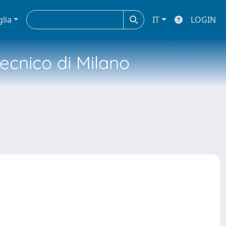
glia
IT
LOGIN
tecnico di Milano