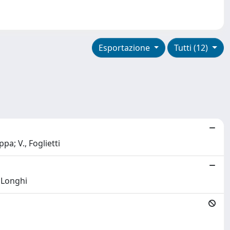
Esportazione
Tutti (12)
a; V., Foglietti
, Longhi