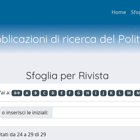
Home
Sfo
licazioni di ricerca del Poli
Sfoglia per Rivista
ai a:
0-9
A
B
C
D
E
F
G
H
I
J
K
L
M
N
o inserisci le iniziali:
tati da 24 a 29 di 29