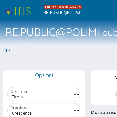
RE.PUBLIC@POLIMI
pubb
IRIS
Opzioni
V
Ordina per:
In ordine:
Mostrati risul