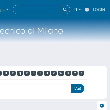
glia
IT
LOGIN
tecnico di Milano
O
P
Q
R
S
T
U
V
W
X
Y
Z