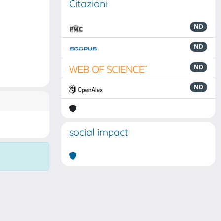
Citazioni
ND
ND
ND
ND
social impact