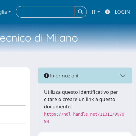
glia
IT
LOGIN
tecnico di Milano
Informazioni
Utilizza questo identificativo per
citare o creare un link a questo
documento:
https://hdl.handle.net/11311/9979
98