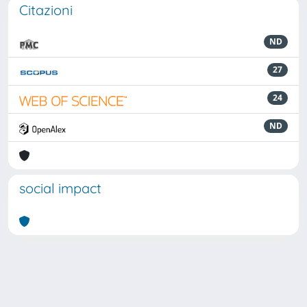
Citazioni
ND
27
24
ND
social impact