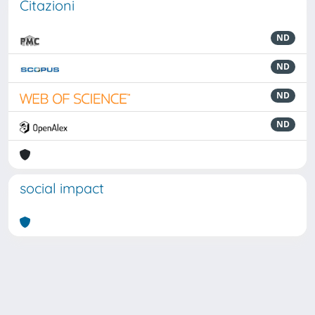
Citazioni
ND
ND
ND
ND
social impact