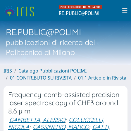
RE.PUBLIC@POLIMI
pubblicazioni di ricerca del
Politecnico di Milano
IRIS
Catalogo Pubblicazioni POLIMI
01 CONTRIBUTO SU RIVISTA
01.1 Articolo in Rivista
Frequency-comb-assisted precision
laser spectroscopy of CHF3 around
8.6 μ m
GAMBETTA, ALESSIO
;
COLUCCELLI,
NICOLA
;
CASSINERIO, MARCO
;
GATTI,