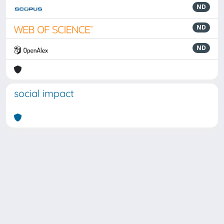
ND
ND
ND
social impact
Powered by
IRIS
-
about IRIS
-