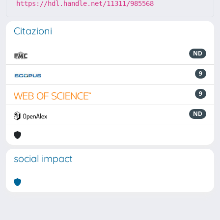
https://hdl.handle.net/11311/985568
Citazioni
ND
9
9
ND
social impact