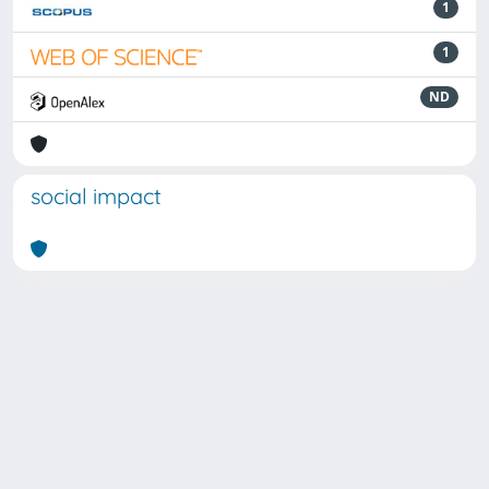
1
1
ND
social impact
Powered by
IRIS
-
about IRIS
-