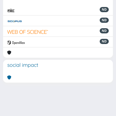
ND
ND
ND
ND
social impact