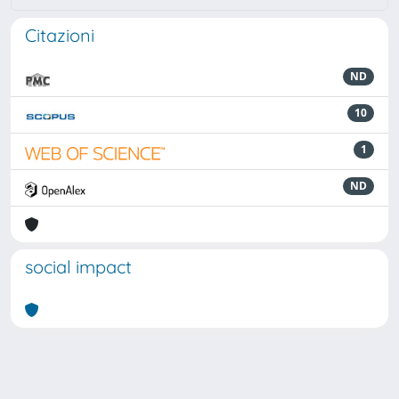
Citazioni
ND
10
1
ND
social impact