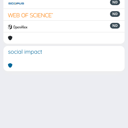
ND
ND
ND
social impact
Powered by
IRIS
-
about IRIS
-