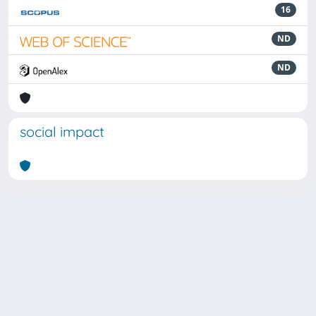
16
ND
ND
social impact
Powered by
IRIS
-
about IRIS
-