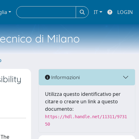
glia
IT
LOGIN
tecnico di Milano
o
bility
Informazioni
Utilizza questo identificativo per
citare o creare un link a questo
documento:
https://hdl.handle.net/11311/9731
50
. The