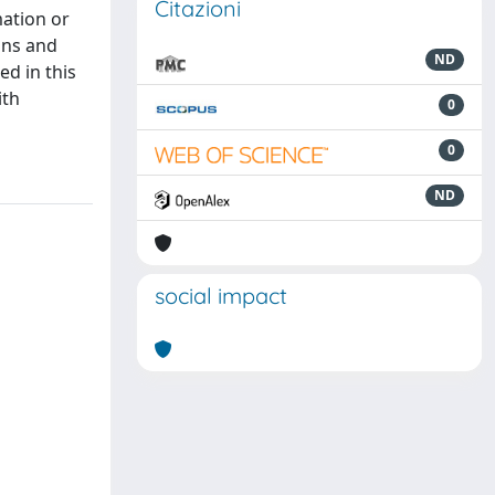
Citazioni
mation or
ions and
ND
ed in this
ith
0
0
ND
social impact