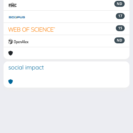
ND
17
15
ND
social impact