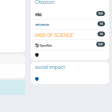
Citazioni
ND
16
16
ND
social impact