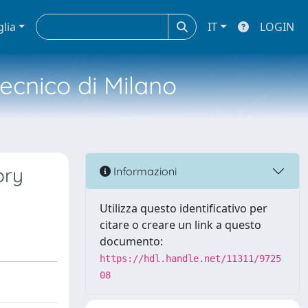
glia
IT
LOGIN
tecnico di Milano
ory
Informazioni
Utilizza questo identificativo per
citare o creare un link a questo
documento:
https://hdl.handle.net/11311/9725
08