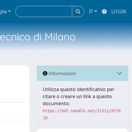
glia
IT
LOGIN
tecnico di Milano
Informazioni
Utilizza questo identificativo per
citare o creare un link a questo
documento:
https://hdl.handle.net/11311/9719
19