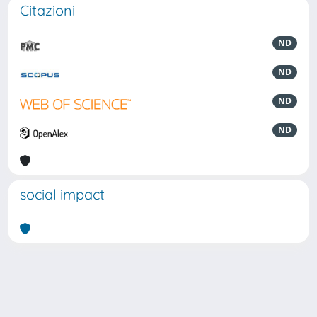
Citazioni
ND
ND
ND
ND
social impact