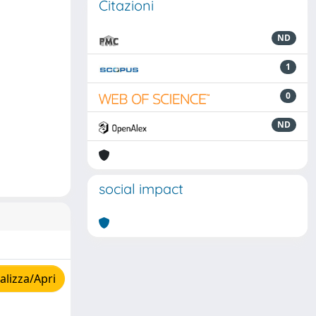
Citazioni
ND
1
0
ND
social impact
lizza/Apri