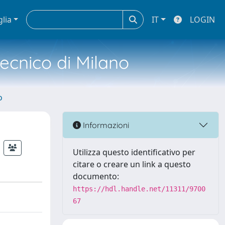
glia
IT
LOGIN
tecnico di Milano
o
Informazioni
Utilizza questo identificativo per
citare o creare un link a questo
documento:
https://hdl.handle.net/11311/9700
67