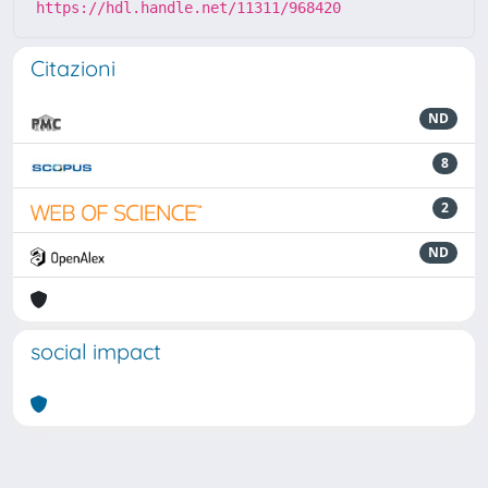
https://hdl.handle.net/11311/968420
Citazioni
ND
8
2
ND
social impact