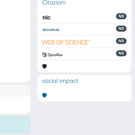
Citazioni
ND
ND
ND
ND
social impact