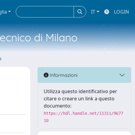
glia
IT
LOGIN
tecnico di Milano
o
Informazioni
Utilizza questo identificativo per
citare o creare un link a questo
documento:
https://hdl.handle.net/11311/9677
10