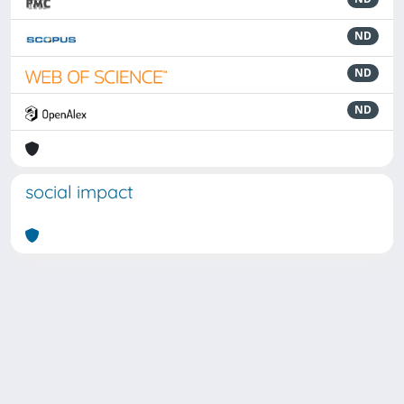
ND
ND
ND
social impact