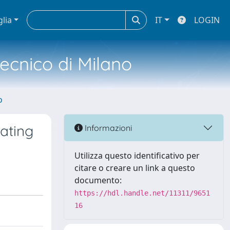
glia
IT
LOGIN
tecnico di Milano
o
ating
Informazioni
Utilizza questo identificativo per
citare o creare un link a questo
documento:
https://hdl.handle.net/11311/9651
16