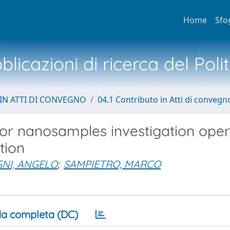
Home
Sfo
licazioni di ricerca del Poli
IN ATTI DI CONVEGNO
04.1 Contributo in Atti di convegn
or nanosamples investigation oper
tion
NI, ANGELO
;
SAMPIETRO, MARCO
a completa (DC)