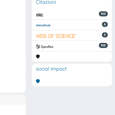
Citazioni
ND
6
5
ND
social impact