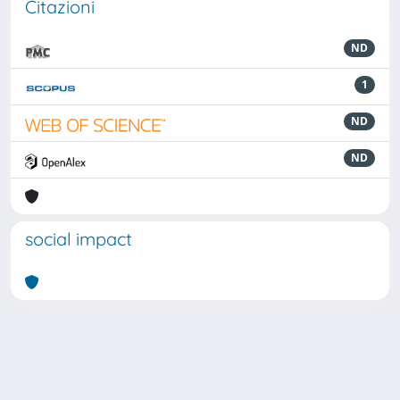
Citazioni
ND
1
ND
ND
social impact