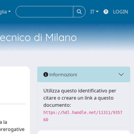
glia
IT
LOGIN
tecnico di Milano
Informazioni
Utilizza questo identificativo per
citare o creare un link a questo
documento:
https://hdl.handle.net/11311/9357
60
a la
prerogative