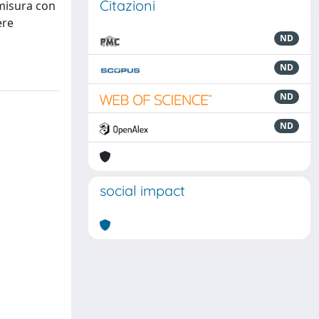
Citazioni
 misura con
ere
ND
ND
ND
ND
social impact