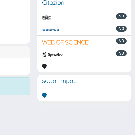
Citazioni
ND
ND
ND
ND
social impact