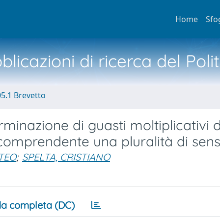
Home
Sfo
licazioni di ricerca del Poli
05.1 Brevetto
minazione di guasti moltiplicativi d
 comprendente una pluralità di sens
TTEO
;
SPELTA, CRISTIANO
a completa (DC)