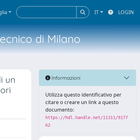
glia
IT
LOGIN
tecnico di Milano
i un
Informazioni
ori
Utilizza questo identificativo per
citare o creare un link a questo
documento:
https://hdl.handle.net/11311/9177
62