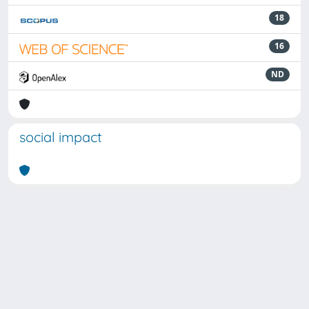
18
16
ND
social impact
Powered by
IRIS
-
about IRIS
-